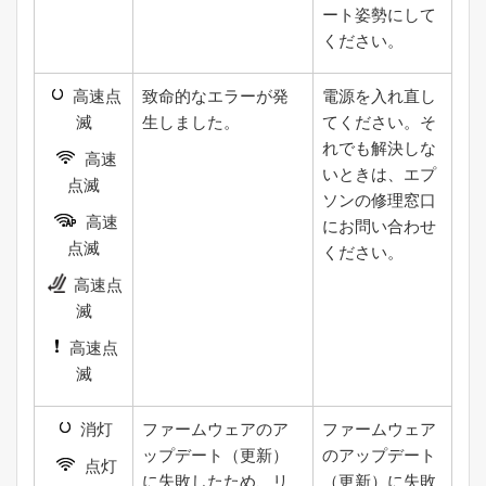
ート姿勢にして
ください。
高速点
致命的なエラーが発
電源を入れ直し
滅
生しました。
てください。そ
れでも解決しな
高速
いときは、エプ
点滅
ソンの修理窓口
高速
にお問い合わせ
点滅
ください。
高速点
滅
高速点
滅
消灯
ファームウェアのア
ファームウェア
ップデート（更新）
のアップデート
点灯
に失敗したため、リ
（更新）に失敗