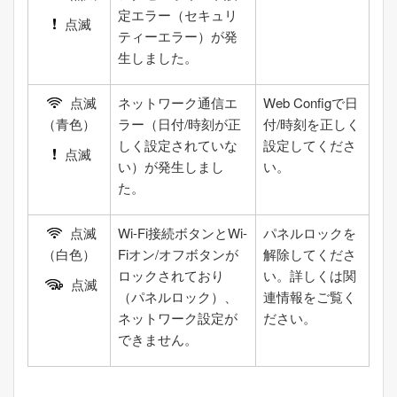
定エラー（セキュリ
点滅
ティーエラー）が発
生しました。
点滅
ネットワーク通信エ
Web Config
で
日
（青色）
ラー（
日付/時刻
が正
付/時刻
を正しく
しく設定されていな
設定してくださ
点滅
い）が発生しまし
い。
た。
点滅
Wi-Fi接続ボタンとWi-
パネルロックを
（白色）
Fiオン/オフボタンが
解除してくださ
ロックされており
い。詳しくは関
点滅
（パネルロック）、
連情報をご覧く
ネットワーク設定が
ださい。
できません。