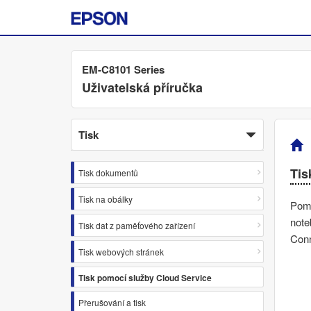
EM-C8101 Series
Uživatelská příručka
Tisk
Tis
Tisk dokumentů
Tisk na obálky
Pom
note
Tisk dat z paměťového zařízení
Conn
Tisk webových stránek
Tisk pomocí služby Cloud Service
Přerušování a tisk