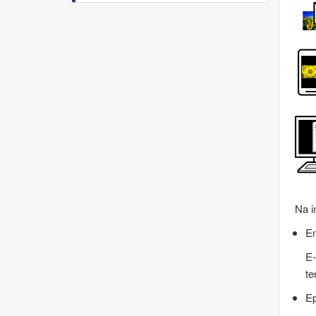
Na i
Em
E-
te
Ep