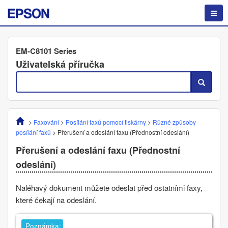
EM-C8101 Series
Uživatelská příručka
>
Faxování
>
Posílání faxů pomocí tiskárny
>
Různé způsoby
posílání faxů
>
Přerušení a odeslání faxu (
Přednostní odeslání
)
Přerušení a odeslání faxu (
Přednostní
odeslání
)
Naléhavý dokument můžete odeslat před ostatními faxy,
které čekají na odeslání.
Poznámka: