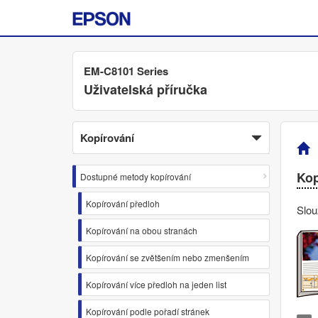
EM-C8101 Series
Uživatelská příručka
Kopírování
Kop
Dostupné metody kopírování
Kopírování předloh
Slou
Kopírování na obou stranách
Kopírování se zvětšením nebo zmenšením
Kopírování více předloh na jeden list
Kopírování podle pořadí stránek