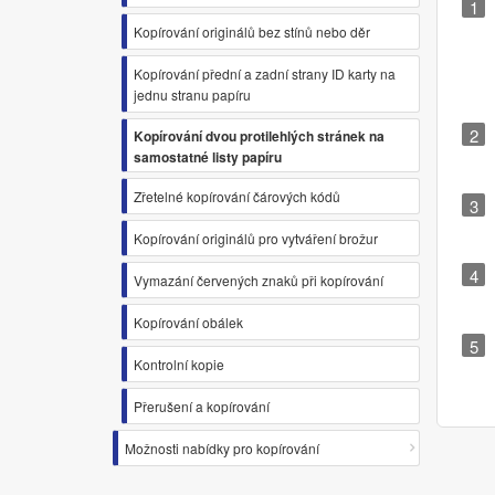
Kopírování originálů bez stínů nebo děr
Kopírování přední a zadní strany ID karty na
jednu stranu papíru
Kopírování dvou protilehlých stránek na
samostatné listy papíru
Zřetelné kopírování čárových kódů
Kopírování originálů pro vytváření brožur
Vymazání červených znaků při kopírování
Kopírování obálek
Kontrolní kopie
Přerušení a kopírování
Možnosti nabídky pro kopírování