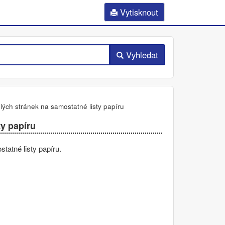
Vytisknout
Vyhledat
lých stránek na samostatné listy papíru
ty papíru
tatné listy papíru.