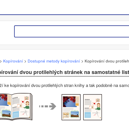
>
Kopírování
>
Dostupné metody kopírování
>
Kopírování dvou protileh
írování dvou protilehlých stránek na samostatné lis
ží ke kopírování dvou protilehlých stran knihy a tak podobně na samos