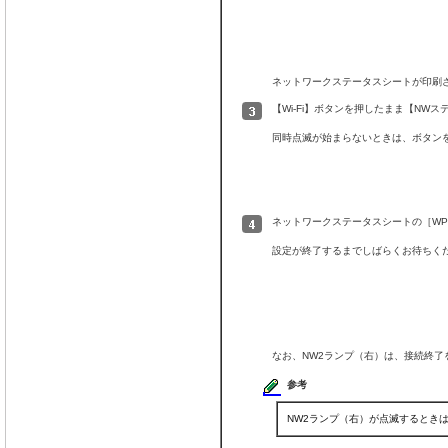
ネットワークステータスシートが印刷
【Wi-Fi】ボタンを押したまま【N
同時点滅が始まらないときは、ボタン
ネットワークステータスシートの［WPS
設定が終了するまでしばらくお待ちくだ
なお、NW2ランプ（右）は、接続終了
参考
NW2ランプ（右）が点滅するとき