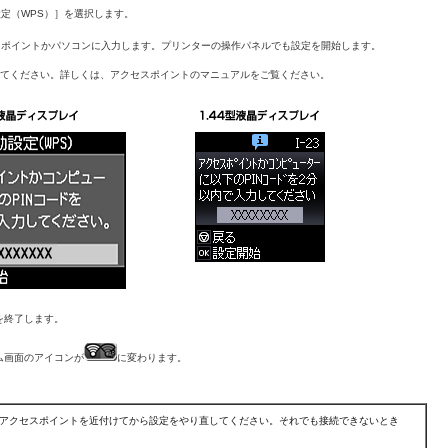
設定（WPS）］を選択します。
スポイントかパソコンに入力します。プリンターの操作パネルでも設定を開始します。
してください。詳しくは、アクセスポイントのマニュアルをご覧ください。
を終了します。
ム画面のアイコンが
に変わります。
アクセスポイントを近付けてから設定をやり直してください。それでも接続できないとき