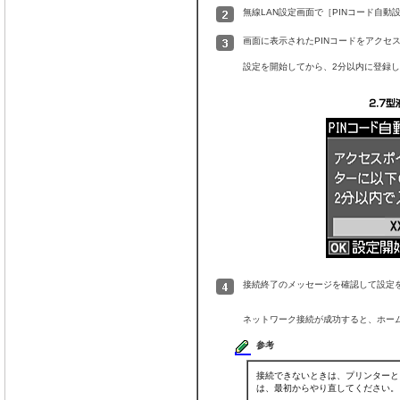
無線LAN設定画面で［PINコード自動
画面に表示されたPINコードをアクセ
設定を開始してから、2分以内に登録
接続終了のメッセージを確認して設定
ネットワーク接続が成功すると、ホー
参考
接続できないときは、プリンターと
は、最初からやり直してください。