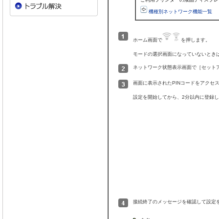
機種別ネットワーク機能一覧
ホーム画面で
を押します。
モードの選択画面になっていないとき
ネットワーク状態表示画面で［セットアッ
画面に表示されたPINコードをアク
設定を開始してから、2分以内に登録
接続終了のメッセージを確認して設定