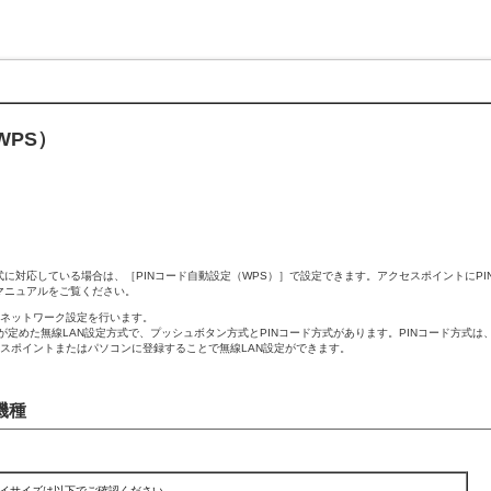
WPS）
式に対応している場合は、［PINコード自動設定（WPS）］で設定できます。アクセスポイントにPI
マニュアルをご覧ください。
てネットワーク設定を行います。
lianceが定めた無線LAN設定方式で、プッシュボタン方式とPINコード方式があります。PINコード方式は
スポイントまたはパソコンに登録することで無線LAN設定ができます。
機種
イサイズは以下でご確認ください。