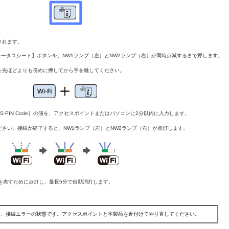
されます。
Wステータスシート】ボタンを、NW1ランプ（左）とNW2ランプ（右）が同時点滅するまで押します。
を先ほどよりも長めに押してから手を離してください。
-PIN Code］の値を、アクセスポイントまたはパソコンに2分以内に入力します。
さい。接続が終了すると、NW1ランプ（左）とNW2ランプ（右）が点灯します。
を表すために点灯し、最長5分で自動消灯します。
は、接続エラーの状態です。アクセスポイントと本製品を近付けてやり直してください。