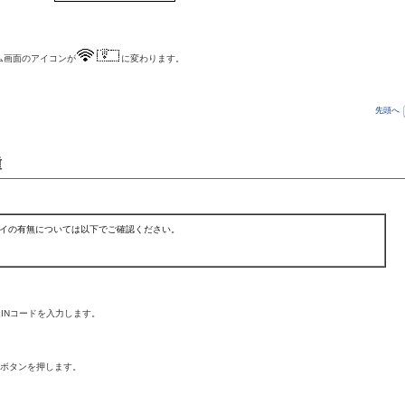
ム画面のアイコンが
に変わります。
先頭へ
種
イの有無については以下でご確認ください。
。
INコードを入力します。
】ボタンを押します。