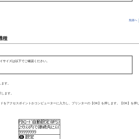
先頭へ
機種
イサイズは以下でご確認ください。
します。
択します。
ードをアクセスポイントかコンピューターに入力し、プリンターの【OK】を押します。【OK】を押