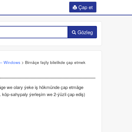
Çap et
Gözleg
 —
Windows
>
Birnäçe faýly bilelikde çap etmek
rmäge we olary ýeke iş hökmünde çap etmäge
s. köp-sahypaly ýerleşim we 2-ýüzli çap ediş)