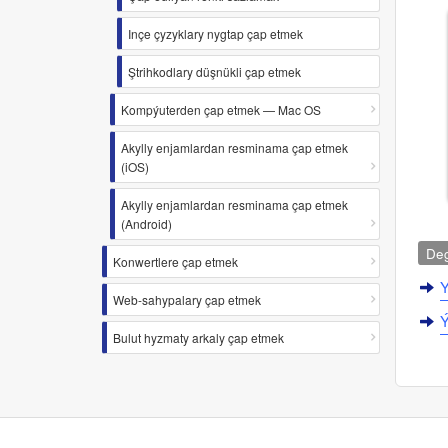
Inçe çyzyklary nygtap çap etmek
Ştrihkodlary düşnükli çap etmek
Kompýuterden çap etmek — Mac OS
Akylly enjamlardan resminama çap etmek
(iOS)
Akylly enjamlardan resminama çap etmek
(Android)
Deg
Konwertlere çap etmek
Y
Web-sahypalary çap etmek
Ý
Bulut hyzmaty arkaly çap etmek