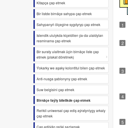
Kitapça çap etmek
Bir listde birnäçe sahypa çap etmek
Sahypanyň ölçegine sygdyryp çap etmek
Islendik ululykda kiçeldilen ýa-da ulaldylan
resminama çap etmek
Bir suraty ulaltmak üçin birnäçe liste çap
etmek (plakat döretmek)
Ýokarky we aşaky kolontitul bilen çap etmek
Anti-nusga şablonyny çap etmek
Suw belgisini çap etmek
Birnäçe faýly bilelikde çap etmek
Reňkli uniwersal çap ediş aýratynlygy arkaly
çap etmek
Çap edilýän reňki sazlamak