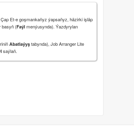
 Çap Et
-e goşmankaňyz ýapsaňyz, häzirki işläp
r
basyň (
Faýl
menýusynda). Ýazdyrylan
riniň
Abatlaýyş
tabynda), Job Arranger Lite
l
saýlaň.