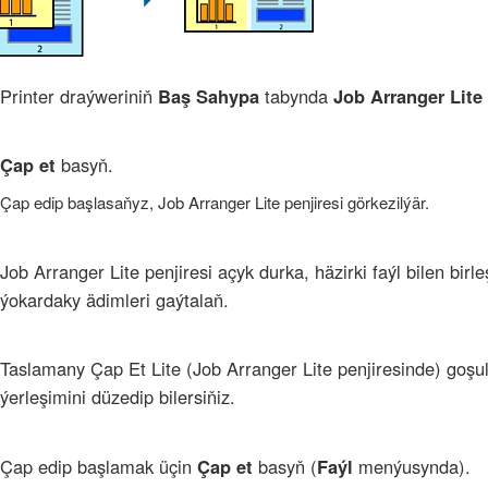
Printer draýweriniň
Baş Sahypa
tabynda
Job Arranger Lite
Çap et
basyň.
Çap edip başlasaňyz,
Job Arranger Lite
penjiresi görkezilýär.
Job Arranger Lite
penjiresi açyk durka, häzirki faýl bilen bir
ýokardaky ädimleri gaýtalaň.
Taslamany Çap Et
Lite (
Job Arranger Lite
penjiresinde) goşul
ýerleşimini düzedip bilersiňiz.
Çap edip başlamak üçin
Çap et
basyň (
Faýl
menýusynda).