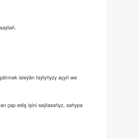
saýlaň.
leşdirmek isleýän faýlyňyzy açyň we
an çap ediş işini saýlasaňyz, sahypa