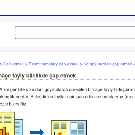
>
Çap etmek
>
Resminamalary çap etmek
>
Kompýuterden çap etmek
näçe faýly bilelikde çap etmek
Arranger Lite
size dürli goýmalarda döredilen birnäçe faýly birleşdi
inçilik berýär. Birleşdirilen faýllar üçin çap ediş sazlamalaryny (me
ezip bilersiňiz.