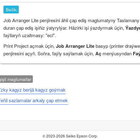
Bellik:
Job Arranger Lite
penjiresini ähli çap ediş maglumatyny
Taslamany
duran çap ediş işiňiz ýatyrylýar. Häzirki işi ýazdyrmak üçin,
Ýazdy
faýllaryň uzaltmasy: "ecl".
Print Project açmak üçin,
Job Arranger Lite
basyp (printer draýwe
penjiresini açyň. Soňra, faýly saýlamak üçin,
Aç
menýusyndan
Faý
işli maglumatlar
zky kagyz berijä kagyz goýmak
eňil sazlamalar arkaly çap etmek
© 2023-2026 Seiko Epson Corp.