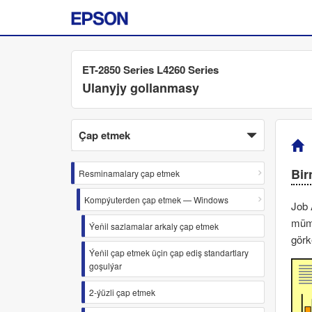
ET-2850 Series L4260 Series
Ulanyjy gollanmasy
Çap etmek
Bir
Resminamalary çap etmek
Kompýuterden çap etmek — Windows
Job 
mümk
Ýeňil sazlamalar arkaly çap etmek
görk
Ýeňil çap etmek üçin çap ediş standartlary
goşulýar
2-ýüzli çap etmek