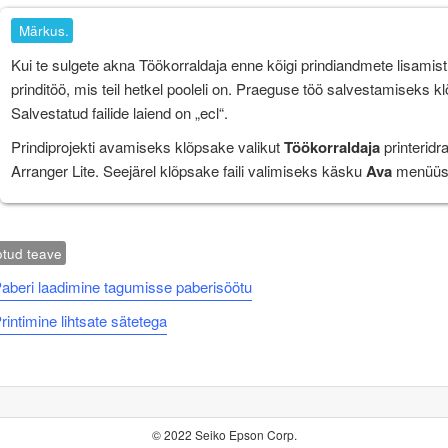
Märkus.
Kui te sulgete akna
Töökorraldaja
enne kõigi prindiandmete lisamis
prinditöö, mis teil hetkel pooleli on. Praeguse töö salvestamiseks k
Salvestatud failide laiend on „ecl“.
Prindiprojekti avamiseks klõpsake valikut
Töökorraldaja
printeridr
Arranger Lite. Seejärel klõpsake faili valimiseks käsku
Ava
menüü
tud teave
aberi laadimine tagumisse paberisöötu
rintimine lihtsate sätetega
© 2022 Seiko Epson Corp.