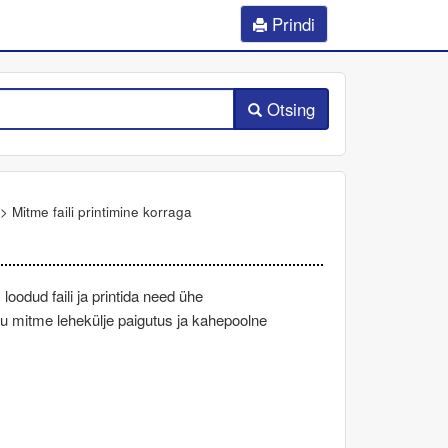
Prindi
Otsing
>
Mitme faili printimine korraga
odud faili ja printida need ühe
gu mitme lehekülje paigutus ja kahepoolne