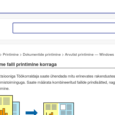
>
Printimine
>
Dokumentide printimine
>
Arvutist printimine —
Windows
me faili printimine korraga
tsiooniga
Töökorraldaja
saate ühendada mitu erinevates rakendustes lo
timistoiminguga. Saate määrata kombineeritud failide prindisätted, na
timine.