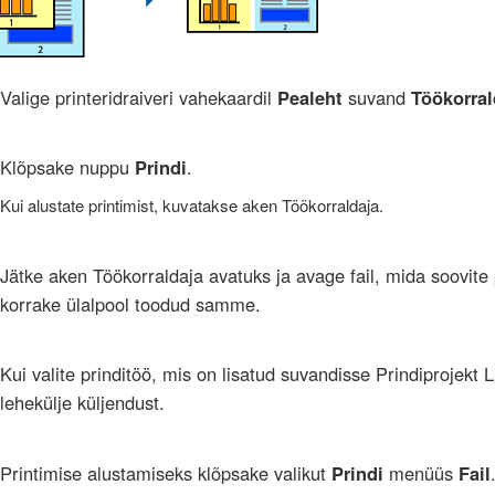
Valige printeridraiveri vahekaardil
Pealeht
suvand
Töökorral
Klõpsake nuppu
Prindi
.
Kui alustate printimist, kuvatakse aken
Töökorraldaja
.
Jätke aken
Töökorraldaja
avatuks ja avage fail, mida soovite
korrake ülalpool toodud samme.
Kui valite prinditöö, mis on lisatud suvandisse
Prindiprojekt
L
lehekülje küljendust.
Printimise alustamiseks klõpsake valikut
Prindi
menüüs
Fail