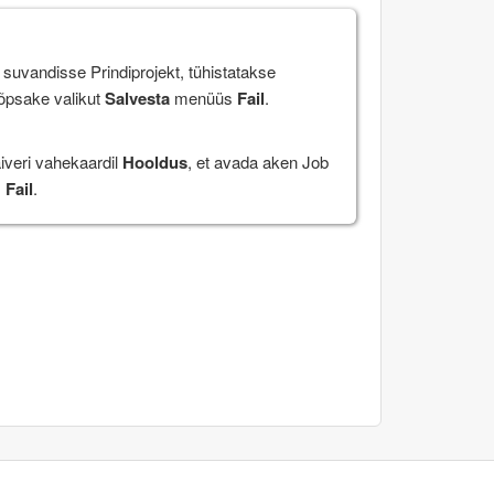
t suvandisse
Prindiprojekt
, tühistatakse
lõpsake valikut
Salvesta
menüüs
Fail
.
aiveri vahekaardil
Hooldus
, et avada aken Job
s
Fail
.