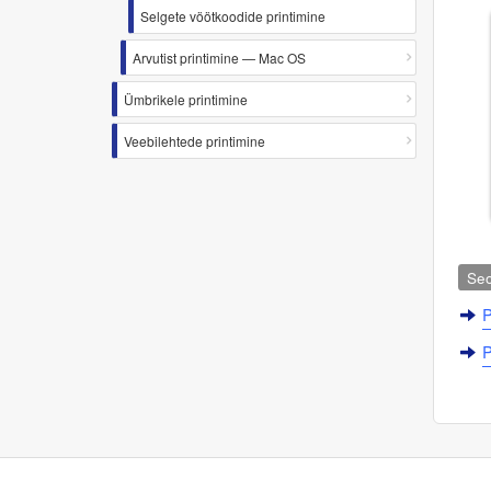
Selgete vöötkoodide printimine
Arvutist printimine — Mac OS
Ümbrikele printimine
Veebilehtede printimine
Seo
P
P