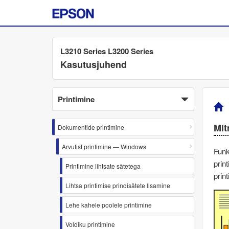
L3210 Series L3200 Series
Kasutusjuhend
Printimine
Mit
Dokumentide printimine
Arvutist printimine — Windows
Funk
prin
Printimine lihtsate sätetega
prin
Lihtsa printimise prindisätete lisamine
Lehe kahele poolele printimine
Voldiku printimine