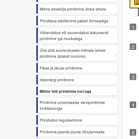
Mitme lehekülje printimine ühele lehele
Prinditava sobitamine paberi formaadiga
Vähendatud või suurendatud dokumendi
printimine iga muutusega
Ühe pildi suurenduseks mitmele lehele
printimine (plakati loomine)
Päise ja jaluse printimine
Vesimärgi printimine
Mitme faili printimine korraga
Printimine universaalse värviprintimise
funktsiooniga
Prindivärvi reguleerimine
Printimine peente joonte rõhutamiseks