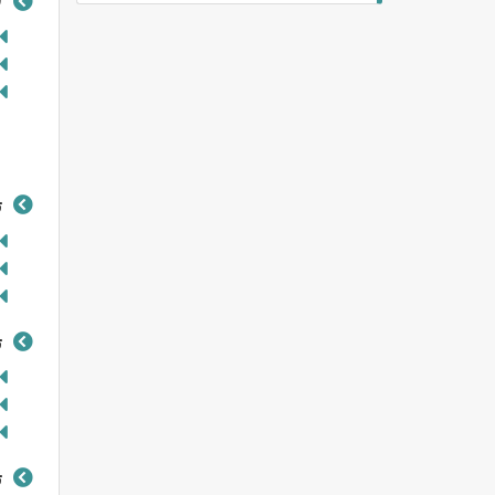
ل
ت
ت
ت