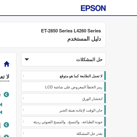
ET-2850 Series L4260 Series
دليل المستخدم
حل المشكلات
>
لا ت
لا تعمل الطابعة كما هو متوقع
رمز الخطأ المعروض على شاشة LCD
ت
انحشار الورق
حان الوقت لإعادة تعبئة الحبر
جودة الطباعة‏، والنسخ‏، والمسح الضوئي رديئة
إ
تعذر حل المشكلة