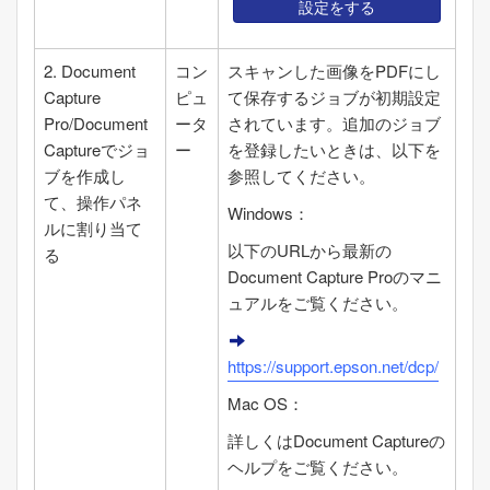
設定をする
2.
Document
コン
スキャンした画像をPDFにし
Capture
ピュ
て保存するジョブが初期設定
Pro
/
Document
ータ
されています。追加のジョブ
Capture
でジョ
ー
を登録したいときは、以下を
ブを作成し
参照してください。
て、操作パネ
Windows
：
ルに割り当て
以下のURLから最新の
る
Document Capture Pro
のマニ
ュアルをご覧ください。
https://support.epson.net/dcp/
Mac OS
：
詳しくは
Document Capture
の
ヘルプをご覧ください。