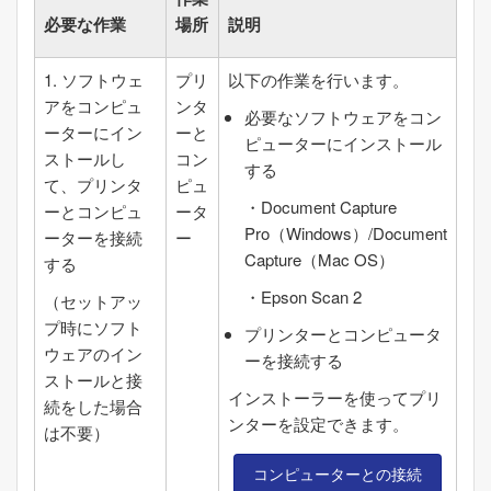
必要な作業
場所
説明
1. ソフトウェ
プリ
以下の作業を行います。
アをコンピュ
ンタ
必要なソフトウェアをコン
ーターにイン
ーと
ピューターにインストール
ストールし
コン
する
て、プリンタ
ピュ
・
Document Capture
ーとコンピュ
ータ
Pro
（
Windows
）/
Document
ーターを接続
ー
Capture
（
Mac OS
）
する
・
Epson Scan 2
（セットアッ
プ時にソフト
プリンターとコンピュータ
ウェアのイン
ーを接続する
ストールと接
インストーラーを使ってプリ
続をした場合
ンターを設定できます。
は不要）
コンピューターとの接続