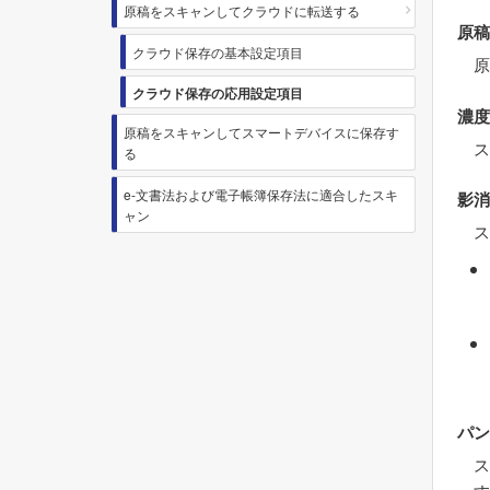
原稿をスキャンしてクラウドに転送する
原稿
クラウド保存の基本設定項目
原
クラウド保存の応用設定項目
濃度
原稿をスキャンしてスマートデバイスに保存す
ス
る
e-文書法および電子帳簿保存法に適合したスキ
影消
ャン
ス
パン
ス