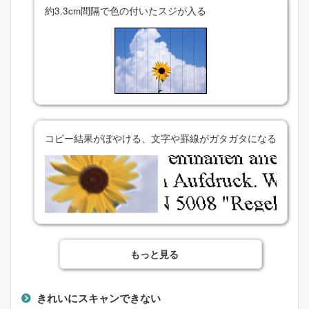
約
3.3
cm間隔で色の付いたスジが入る
コピー結果がぼやける、文字や罫線がガタガタになる
もっと見る
きれいにスキャンできない