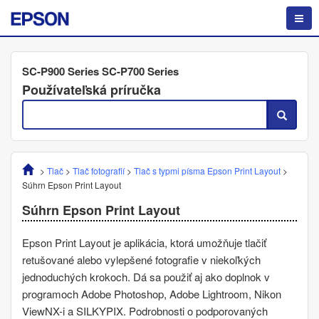
SC-P900 Series SC-P700 Series
Používateľská príručka
>
Tlač
>
Tlač fotografií
>
Tlač s typmi písma
Epson Print Layout
>
Súhrn
Epson Print Layout
Súhrn
Epson Print Layout
Epson Print Layout
je aplikácia, ktorá umožňuje tlačiť
retušované alebo vylepšené fotografie v niekoľkých
jednoduchých krokoch. Dá sa použiť aj ako doplnok v
programoch
Adobe Photoshop
,
Adobe Lightroom
,
Nikon
ViewNX-i
a
SILKYPIX
. Podrobnosti o podporovaných