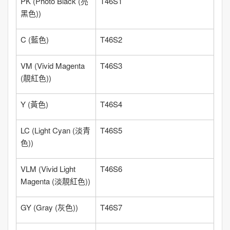
PK
(
Photo Black (亮
T46S1
黑色)
)
C
(
藍色
)
T46S2
VM
(
Vivid Magenta
T46S3
(靚紅色)
)
Y
(
黃色
)
T46S4
LC
(
Light Cyan (淡青
T46S5
色)
)
VLM
(
Vivid Light
T46S6
Magenta (淡靚紅色)
)
GY
(
Gray (灰色)
)
T46S7