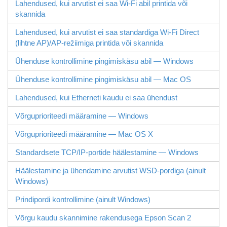
Lahendused, kui arvutist ei saa Wi-Fi abil printida või
skannida
Lahendused, kui arvutist ei saa standardiga
Wi-Fi Direct
(lihtne AP)/AP-režiimiga printida või skannida
Ühenduse kontrollimine pingimiskäsu abil —
Windows
Ühenduse kontrollimine pingimiskäsu abil —
Mac OS
Lahendused, kui Etherneti kaudu ei saa ühendust
Võrguprioriteedi määramine — Windows
Võrguprioriteedi määramine — Mac OS X
Standardsete TCP/IP-portide häälestamine —
Windows
Häälestamine ja ühendamine arvutist
WSD
-pordiga (ainult
Windows
)
Prindipordi kontrollimine (ainult
Windows
)
Võrgu kaudu skannimine rakendusega
Epson Scan 2