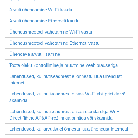
Arvuti ühendamine Wi-Fi kaudu
Arvuti ühendamine Etherneti kaudu
Ühendusmeetodi vahetamine Wi-Fi vastu
Ühendusmeetodi vahetamine Etherneti vastu
Ühendava arvuti lisamine
Toote oleku kontrollimine ja muutmine veebibrauseriga
Lahendused, kui nutiseadmest ei õnnestu luua ühendust
Internetti
Lahendused, kui nutiseadmest ei saa Wi-Fi abil printida või
skannida
Lahendused, kui nutiseadmest ei saa standardiga
Wi-Fi
Direct
(lihtne AP)/AP-režiimiga printida või skannida
Lahendused, kui arvutist ei õnnestu luua ühendust Internetti