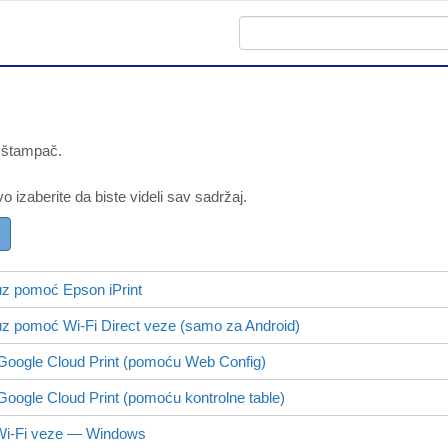
 štampač.
vo izaberite da biste videli sav sadržaj.
 uz pomoć
Epson iPrint
 uz pomoć
Wi-Fi Direct
veze (samo za
Android
)
 Google Cloud Print (pomoću
Web Config
)
oogle Cloud Print (pomoću kontrolne table)
Wi-Fi veze —
Windows