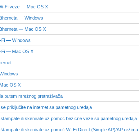
Wi-Fi veze —
Mac OS X
Etherneta —
Windows
Etherneta —
Mac OS X
i-Fi —
Windows
i-Fi —
Mac OS X
hernet
— Windows
Mac OS X
da putem mrežnog pretraživača
e priključite na internet sa pametnog uređaja
 štampate ili skenirate uz pomoć bežične veze sa pametnog uređaja
 štampate ili skenirate uz pomoć
Wi-Fi Direct
(Simple AP)/AP režima