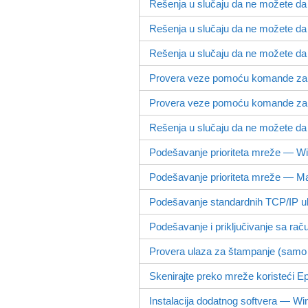
Rešenja u slučaju da ne možete da s
Rešenja u slučaju da ne možete da
Rešenja u slučaju da ne možete da
Provera veze pomoću komande za
Provera veze pomoću komande za
Rešenja u slučaju da ne možete da 
Podešavanje prioriteta mreže — W
Podešavanje prioriteta mreže — 
Podešavanje standardnih TCP/IP 
Podešavanje i priključivanje sa ra
Provera ulaza za štampanje (sam
Skenirajte preko mreže koristeći
Ep
Instalacija dodatnog softvera —
Wi