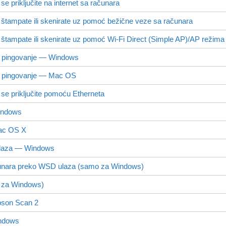
e priključite na internet sa računara
 štampate ili skenirate uz pomoć bežične veze sa računara
 štampate ili skenirate uz pomoć
Wi-Fi Direct
(Simple AP)/AP režima 
 pingovanje —
Windows
 pingovanje —
Mac OS
se priključite pomoću Etherneta
indows
Mac OS X
ulaza —
Windows
čunara preko
WSD
ulaza (samo za
Windows
)
o za
Windows
)
son Scan 2
ndows