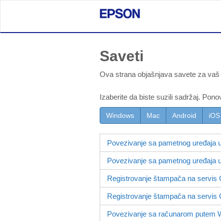
Saveti
Ova strana objašnjava savete za vaš
Izaberite da biste suzili sadržaj. Pono
Windows
Mac
Android
iOS
Povezivanje sa pametnog uređaja
Povezivanje sa pametnog uređaja
Registrovanje štampača na servis
Registrovanje štampača na servis G
Povezivanje sa računarom putem 