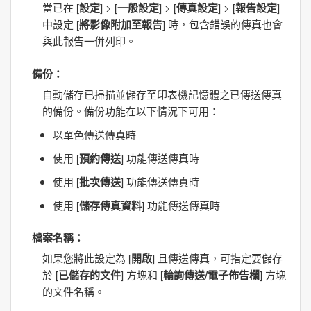
當已在 [
設定
] > [
一般設定
] > [
傳真設定
] > [
報告設定
]
中設定 [
將影像附加至報告
] 時，包含錯誤的傳真也會
與此報告一併列印。
備份
：
自動儲存已掃描並儲存至印表機記憶體之已傳送傳真
的備份。備份功能在以下情況下可用：
以單色傳送傳真時
使用 [
預約傳送
] 功能傳送傳真時
使用 [
批次傳送
] 功能傳送傳真時
使用 [
儲存傳真資料
] 功能傳送傳真時
檔案名稱
：
如果您將此設定為 [
開啟
] 且傳送傳真，可指定要儲存
於 [
已儲存的文件
] 方塊和 [
輪詢傳送/電子佈告欄
] 方塊
的文件名稱。