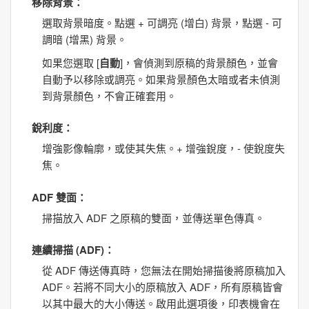
移除背景
：
選取背景暗度。點選
+
可調亮 (增白) 背景，點選
-
可
調暗 (增黑) 背景。
如果您選取 [
自動
]，會偵測到原稿的背景顏色，並會
自動予以移除或調亮。如果背景顏色太暗或者未偵測
到背景顏色，不會正確套用。
銳利度
：
增強影像輪廓，或使其失焦。+ 增強銳度，- 使銳度失
焦。
ADF 雙面
：
掃描放入 ADF 之原稿的雙面，並傳送單色傳真。
連續掃描 (ADF)
：
從 ADF 傳送傳真時，您無法在開始掃描後將原稿加入
ADF。若將不同大小的原稿放入 ADF，所有原稿皆會
以其中最大的大小傳送。啟用此選項後，印表機會在