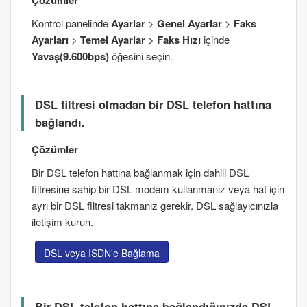
Çözümler
Kontrol panelinde
Ayarlar
>
Genel Ayarlar
>
Faks
Ayarları
>
Temel Ayarlar
>
Faks Hızı
içinde
Yavaş(9.600bps)
öğesini seçin.
DSL filtresi olmadan bir DSL telefon hattına
bağlandı.
Çözümler
Bir DSL telefon hattına bağlanmak için dahili DSL
filtresine sahip bir DSL modem kullanmanız veya hat için
ayrı bir DSL filtresi takmanız gerekir. DSL sağlayıcınızla
iletişim kurun.
DSL veya ISDN'e Bağlama
Bir DSL telefon hattına bağlandığınızda DSL