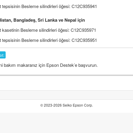
t tepsisinin
Besleme silindirleri
öğesi:
C12C935941
istan, Bangladeş, Sri Lanka ve Nepal için
t kasetinin
Besleme silindirleri
öğesi:
C12C935971
t tepsisinin
Besleme silindirleri
öğesi:
C12C935951
ot:
ni bakım makaranız için Epson Destek’e başvurun.
© 2023-2026 Seiko Epson Corp.