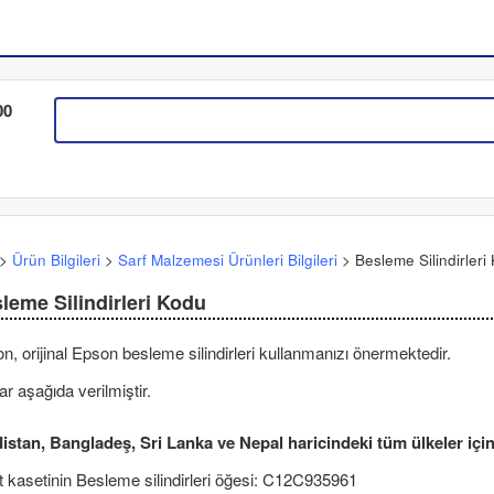
00
>
Ürün Bilgileri
>
Sarf Malzemesi Ürünleri Bilgileri
>
Besleme Silindirleri
leme Silindirleri
Kodu
n, orijinal Epson
besleme silindirleri
kullanmanızı önermektedir.
ar aşağıda verilmiştir.
istan, Bangladeş, Sri Lanka ve Nepal haricindeki tüm ülkeler içi
t kasetinin
Besleme silindirleri
öğesi:
C12C935961