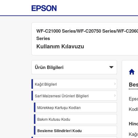
WF-C21000 Series/WF-C20750 Series/WF-C206
Series
Kullanım Kılavuzu
Ürün Bilgileri
Bes
Kağıt Bilgileri
Sarf Malzemesi Ürünleri Bilgileri
Epso
Mürekkep Kartuşu Kodları
Kodl
Bakım Kutusu Kodu
Hind
Besleme Silindirleri Kodu
Kağı