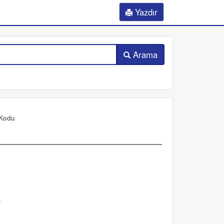
Yazdır
Arama
Kodu
n