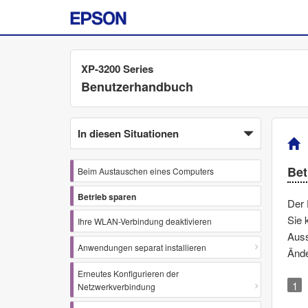
XP-3200 Series
Benutzerhandbuch
In diesen Situationen
Bet
Beim Austauschen eines Computers
Betrieb sparen
Der 
Sie 
Ihre WLAN-Verbindung deaktivieren
Auss
Anwendungen separat installieren
Änd
Erneutes Konfigurieren der
Netzwerkverbindung