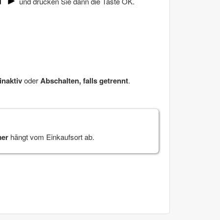
und drücken Sie dann die Taste
OK
.
inaktiv
oder
Abschalten, falls getrennt
.
mer
hängt vom Einkaufsort ab.