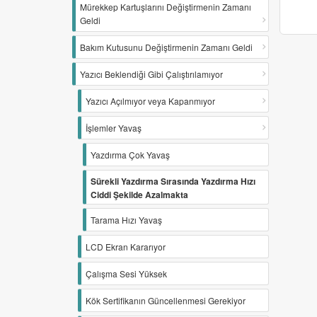
Mürekkep Kartuşlarını Değiştirmenin Zamanı
Geldi
Bakım Kutusunu Değiştirmenin Zamanı Geldi
Yazıcı Beklendiği Gibi Çalıştırılamıyor
Yazıcı Açılmıyor veya Kapanmıyor
İşlemler Yavaş
Yazdırma Çok Yavaş
Sürekli Yazdırma Sırasında Yazdırma Hızı
Ciddi Şekilde Azalmakta
Tarama Hızı Yavaş
LCD Ekran Kararıyor
Çalışma Sesi Yüksek
Kök Sertifikanın Güncellenmesi Gerekiyor