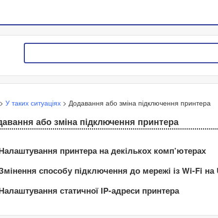
>
У таких ситуаціях
>
Додавання або зміна підключення принтера
авання або зміна підключення принтера
Налаштування принтера на декількох комп’ютерах
Змінення способу підключення до мережі із Wi-Fi на
Налаштування статичної IP-адреси принтера