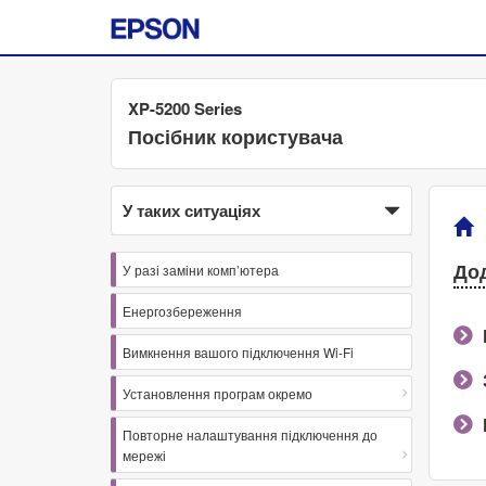
XP-5200 Series
Посібник користувача
У таких ситуаціях
Дод
У разі заміни комп’ютера
Енергозбереження
Вимкнення вашого підключення Wi-Fi
Установлення програм окремо
Повторне налаштування підключення до
мережі