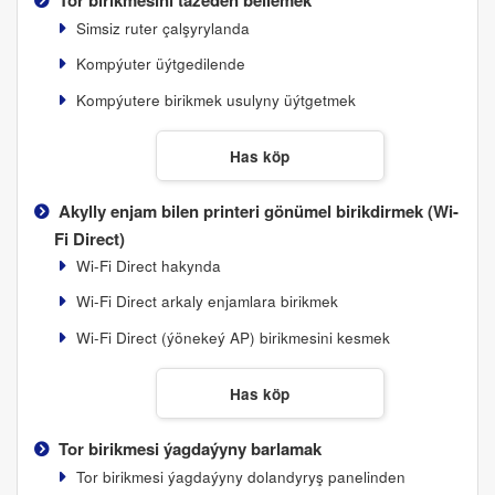
Simsiz ruter çalşyrylanda
Kompýuter üýtgedilende
Kompýutere birikmek usulyny üýtgetmek
Has köp
Akylly enjam bilen printeri gönümel birikdirmek (
Wi-
Fi Direct
)
Wi-Fi Direct
hakynda
Wi-Fi Direct
arkaly enjamlara birikmek
Wi-Fi Direct
(ýönekeý AP) birikmesini kesmek
Has köp
Tor birikmesi ýagdaýyny barlamak
Tor birikmesi ýagdaýyny dolandyryş panelinden