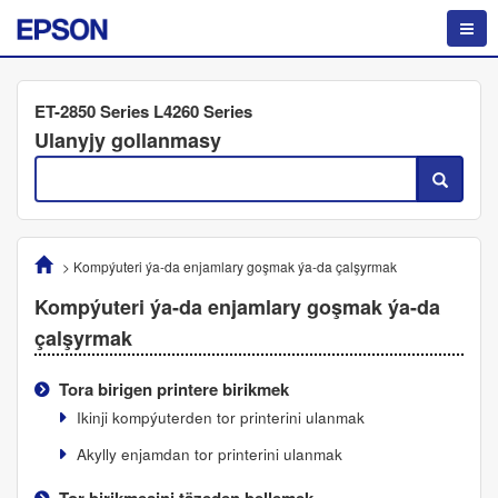
ET-2850 Series L4260 Series
Ulanyjy gollanmasy
>
Kompýuteri ýa-da enjamlary goşmak ýa-da çalşyrmak
Kompýuteri ýa-da enjamlary goşmak ýa-da
çalşyrmak
Tora birigen printere birikmek
Ikinji kompýuterden tor printerini ulanmak
Akylly enjamdan tor printerini ulanmak
Tor birikmesini täzeden bellemek