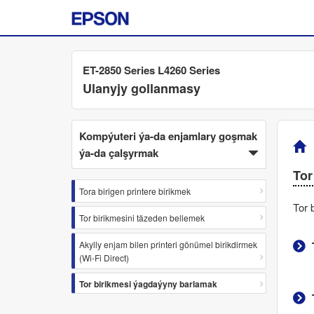
ET-2850 Series L4260 Series
Ulanyjy gollanmasy
Kompýuteri ýa-da enjamlary goşmak
ýa-da çalşyrmak
Tor
Tora birigen printere birikmek
Tor 
Tor birikmesini täzeden bellemek
Akylly enjam bilen printeri gönümel birikdirmek
(Wi-Fi Direct)
Tor birikmesi ýagdaýyny barlamak