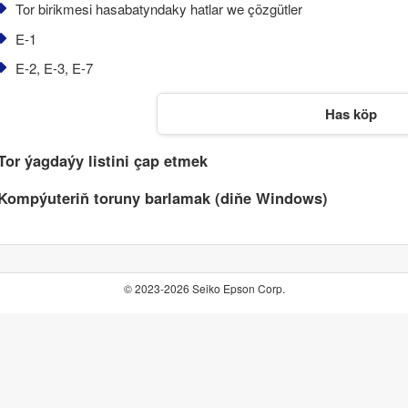
Tor birikmesi hasabatyndaky hatlar we çözgütler
E-1
E-2
,
E-3
,
E-7
Has köp
Tor ýagdaýy listini çap etmek
Kompýuteriň toruny barlamak (diňe
Windows
)
© 2023-2026 Seiko Epson Corp.