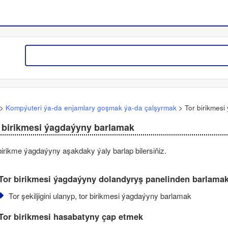
>
Kompýuteri ýa-da enjamlary goşmak ýa-da çalşyrmak
>
Tor birikmes
 birikmesi ýagdaýyny barlamak
birikme ýagdaýyny aşakdaky ýaly barlap bilersiňiz.
Tor birikmesi ýagdaýyny dolandyryş panelinden barlama
Tor şekiljigini ulanyp, tor birikmesi ýagdaýyny barlamak
Tor birikmesi hasabatyny çap etmek