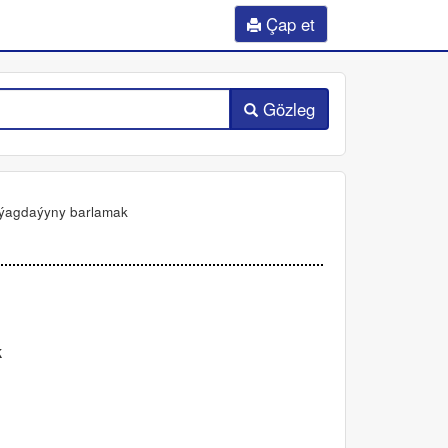
Çap et
Gözleg
i ýagdaýyny barlamak
k