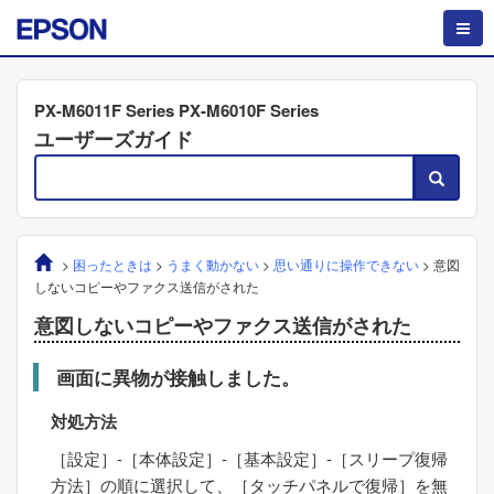
PX-M6011F Series PX-M6010F Series
ユーザーズガイド
>
困ったときは
>
うまく動かない
>
思い通りに操作できない
>
意図
しないコピーやファクス送信がされた
意図しないコピーやファクス送信がされた
画面に異物が接触しました。
対処方法
［
設定
］-［
本体設定
］-［
基本設定
］-［
スリープ復帰
方法
］の順に選択して、［
タッチパネルで復帰
］を無