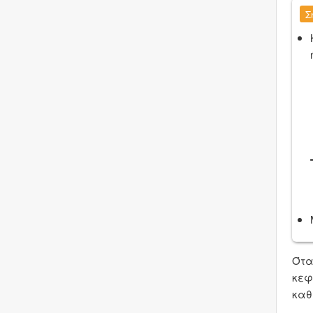
Σ
Ότα
κεφ
καθ