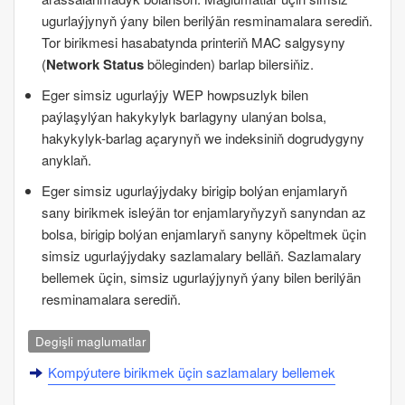
ugurlaýjynyň ýany bilen berilýän resminamalara serediň.
Tor birikmesi hasabatynda printeriň
MAC
salgysyny
(
Network Status
böleginden) barlap bilersiňiz.
Eger simsiz ugurlaýjy WEP howpsuzlyk bilen
paýlaşylýan hakykylyk barlagyny ulanýan bolsa,
hakykylyk-barlag açarynyň we indeksiniň dogrudygyny
anyklaň.
Eger simsiz ugurlaýjydaky birigip bolýan enjamlaryň
sany birikmek isleýän tor enjamlaryňyzyň sanyndan az
bolsa, birigip bolýan enjamlaryň sanyny köpeltmek üçin
simsiz ugurlaýjydaky sazlamalary belläň. Sazlamalary
bellemek üçin, simsiz ugurlaýjynyň ýany bilen berilýän
resminamalara serediň.
Degişli maglumatlar
Kompýutere birikmek üçin sazlamalary bellemek