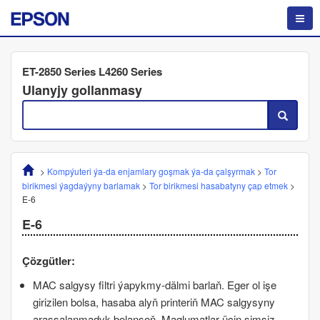
ET-2850 Series L4260 Series
Ulanyjy gollanmasy
>
Kompýuteri ýa-da enjamlary goşmak ýa-da çalşyrmak
>
Tor
birikmesi ýagdaýyny barlamak
>
Tor birikmesi hasabatyny çap etmek
>
E-6
E-6
Çözgütler:
MAC
salgysy filtri ýapykmy-dälmi barlaň. Eger ol işe
girizilen bolsa, hasaba alyň printeriň
MAC
salgysyny
arassalanmadyk bolansoň. Maglumatlar üçin simsiz